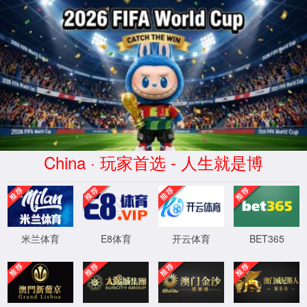
必发集团(中华)品牌公司
WTS-WAF拦截详情
出现该页面的原因:
1.你的请求是黑客攻击
2.你的请求合法但触发了安全规则,请提交问题反馈
XML 地图