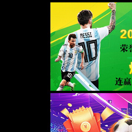
必发集团(中华)品牌公司
WTS-WAF拦截详情
出现该页面的原因:
1.你的请求是黑客攻击
2.你的请求合法但触发了安全规则,请提交问题反馈