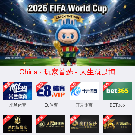
必发集团(中华)品牌公司
WTS-WAF拦截详情
出现该页面的原因:
1.你的请求是黑客攻击
2.你的请求合法但触发了安全规则,请提交问题反馈
XML 地图